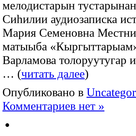
мелодистарын тустарына
Сиһилии аудиозаписка ис
Мария Семеновна Местнико
матыыба «Кыргыттарыам»
Варламова толоруутугар ис
… (
читать далее
)
Опубликовано в
Uncategor
Комментариев нет »