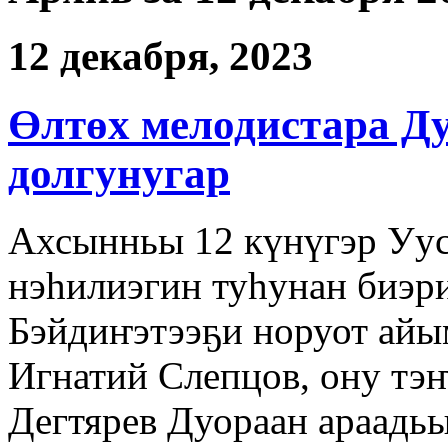
12 декабря, 2023
Өлтөх мелодистара Д
долгунугар
Ахсынньы 12 күнүгэр Уус
нэһилиэгин туһунан биэр
Бэйдиҥэтээҕи норуот ай
Игнатий Слепцов, ону тэ
Дегтярев Дуораан араадьы