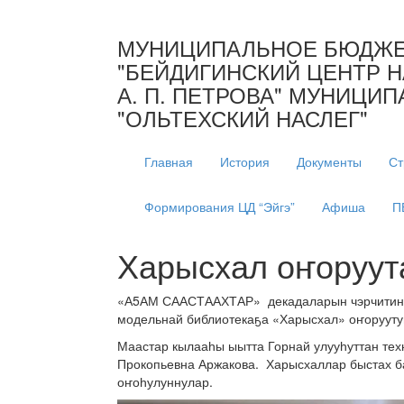
МУНИЦИПАЛЬНОЕ БЮДЖЕ
"БЕЙДИГИНСКИЙ ЦЕНТР 
А. П. ПЕТРОВА" МУНИЦИ
"ОЛЬТЕХСКИЙ НАСЛЕГ"
Главная
История
Документы
Ст
Формирования ЦД “Эйгэ”
Афиша
П
Харысхал оҥоруут
«А5АМ СААСТААХТАР» декадаларын чэрчитинэн
модельнай библиотекаҕа «Харысхал» оҥорууту
Маастар кылааһы ыытта Горнай улууһуттан техн
Прокопьевна Аржакова. Харысхаллар быстах б
оҥоһулуннулар.