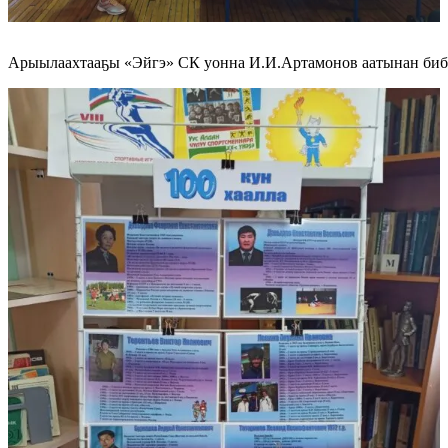
Арыылаахтааҕы «Эйгэ» СК уонна И.И.Артамонов аатынан библ