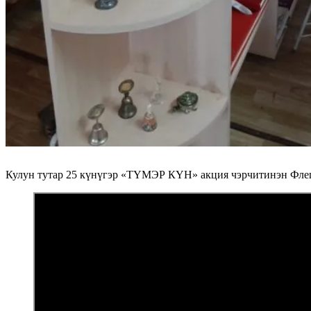
Кулун тутар 25 күнүгэр «ТҮМЭР КҮН» акция чэрчитинэн Фле