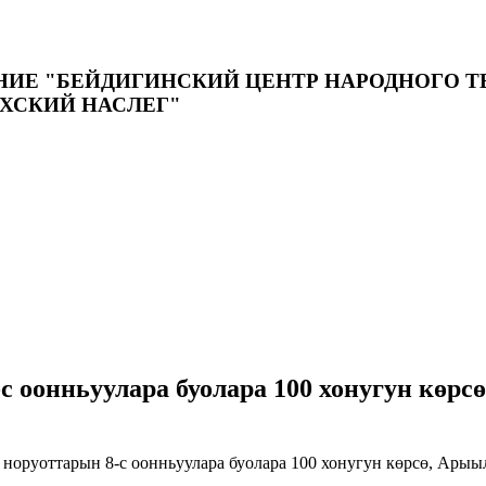
 "БЕЙДИГИНСКИЙ ЦЕНТР НАРОДНОГО ТВО
ХСКИЙ НАСЛЕГ"
с оонньуулара буолара 100 хонугун көрс
оруоттарын 8-с оонньуулара буолара 100 хонугун көрсө, Арыыл