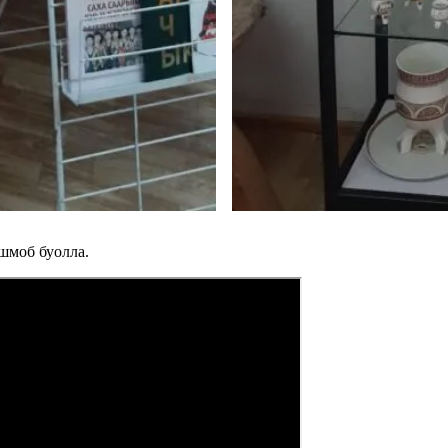
шмоб буолла.