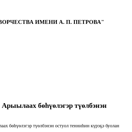
РЧЕСТВА ИМЕНИ А. П. ПЕТРОВА"
ө Арыылаах бөһүөлэгэр түөлбэнэн
аах бөһүөлэгэр түөлбэнэн остуол тенниһин күрэҕэ буолан