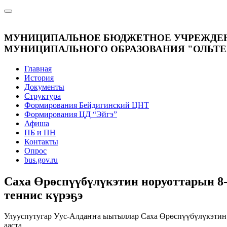
МУНИЦИПАЛЬНОЕ БЮДЖЕТНОЕ УЧРЕЖДЕНИЕ
МУНИЦИПАЛЬНОГО ОБРАЗОВАНИЯ "ОЛЬТЕ
Главная
История
Документы
Структура
Формирования Бейдигинский ЦНТ
Формирования ЦД “Эйгэ”
Афиша
ПБ и ПН
Контакты
Опрос
bus.gov.ru
Саха Өрөспүүбүлүкэтин норуоттарын 8-
теннис күрэҕэ
Улууспутугар Уус-Алдаҥҥа ыытыллар Саха Өрөспүүбүлүкэтин н
ааста.