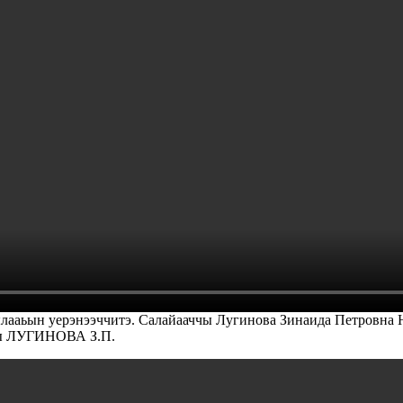
5 кылааьын уерэнээччитэ. Салайааччы Лугинова Зинаида Пе
 ЛУГИНОВА З.П.