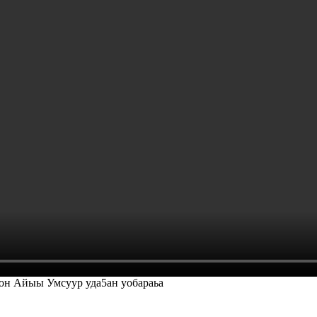
тон Айыы Умсуур уда5ан уобараьа