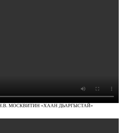
тровна Н.В. МОСКВИТИН «ХААН ДЬАРГЫСТАЙ»