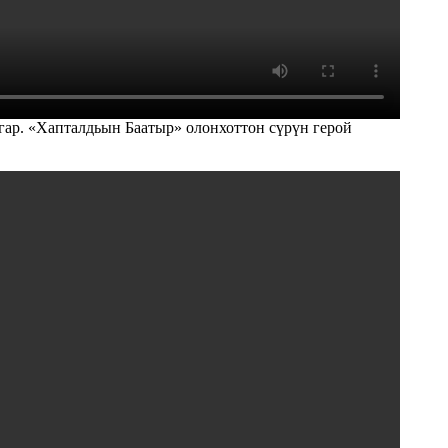
гар. «Хапталдьын Баатыр» олонхоттон сүрүн герой