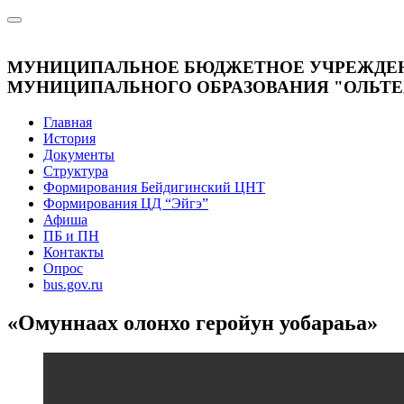
МУНИЦИПАЛЬНОЕ БЮДЖЕТНОЕ УЧРЕЖДЕНИЕ
МУНИЦИПАЛЬНОГО ОБРАЗОВАНИЯ "ОЛЬТЕ
Главная
История
Документы
Структура
Формирования Бейдигинский ЦНТ
Формирования ЦД “Эйгэ”
Афиша
ПБ и ПН
Контакты
Опрос
bus.gov.ru
«Омуннаах олонхо геройун уобараьа»