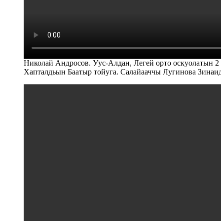
Николай Андросов. Уус-Алдан, Легей орто оскуолатын 2
Хапталдьын Баатыр тойуга. Салайааччы Лугинова Зинаи