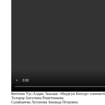
Кептени Уус-Алдан, 5кылаас «Ньургун Боотур» олонхот
Толорор Ангелина Решетникова
Салайааччы Лугинова Зинаида Петровна