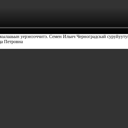
 кылааьын уерэнээччитэ. Семен Ильич Черноградскай суруйууту
да Петровна