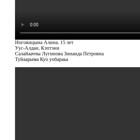
Ноговицына Алина. 15 лет
Уус-Алдан, Кэптэни
Салайааччы Лугинова Зинаида Петровна
Туйаарыма Куо уобараьа