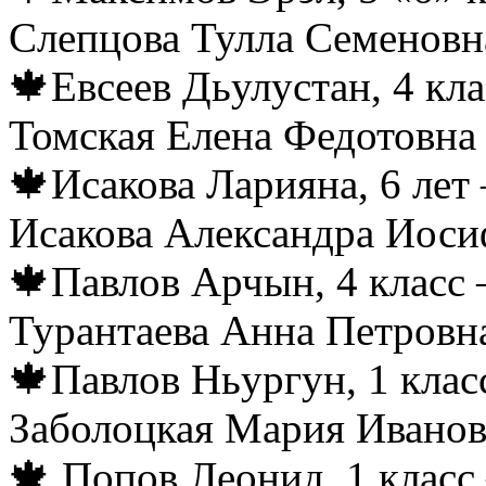
Слепцова Тулла Семеновн
🍁Евсеев Дьулустан, 4 кл
Томская Елена Федотовна
🍁Исакова Ларияна, 6 лет
Исакова Александра Иоси
🍁Павлов Арчын, 4 класс 
Турантаева Анна Петровн
🍁Павлов Ньургун, 1 клас
Заболоцкая Мария Ивано
🍁 Попов Леонид, 1 класс