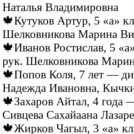
Наталья Владимировна
🍁Кутуков Артур, 5 «а» к
Шелковникова Марина Ви
🍁Иванов Ростислав, 5 «а
рук. Шелковникова Марин
🍁Попов Коля, 7 лет — ди
Надежда Ивановна, Кычк
🍁Захаров Айтал, 4 года 
Сивцева Сахайаана Лазар
🍁Жирков Чагыл, 3 «а» кл