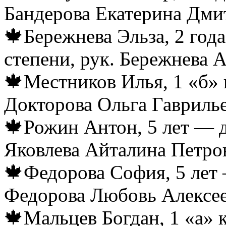
Бандерова Екатерина Дми
🍁Бережнева Эльза, 2 год
степени, рук. Бережнева 
🍁Местников Илья, 1 «б» к
Докторова Ольга Гавриль
🍁Рожин Антон, 5 лет — д
Яковлева Айталина Петро
🍁Федорова София, 5 лет 
Федорова Любовь Алексе
🍁Мальцев Богдан, 1 «а» 