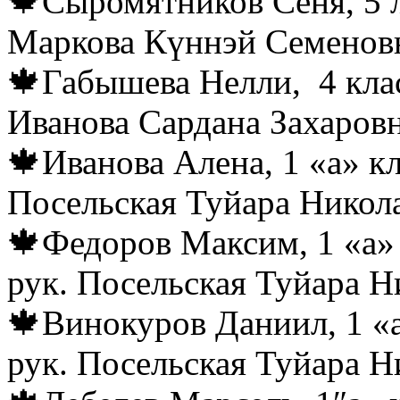
🍁Сыромятников Сеня, 5 л
Маркова Күннэй Семенов
🍁Габышева Нелли, 4 клас
Иванова Сардана Захаров
🍁Иванова Алена, 1 «а» к
Посельская Туйара Никол
🍁Федоров Максим, 1 «а» 
рук. Посельская Туйара Н
🍁Винокуров Даниил, 1 «а
рук. Посельская Туйара Н