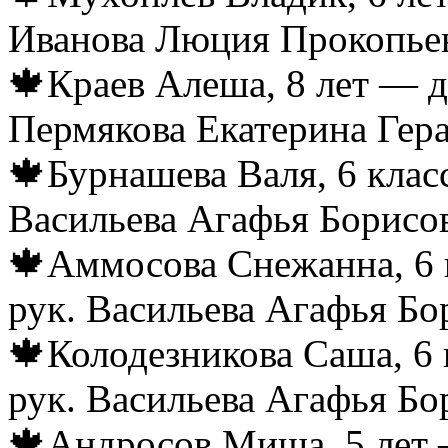
Иванова Люция Прокопьев
🍁Краев Алеша, 8 лет — д
Пермякова Екатерина Гер
🍁Бурнашева Валя, 6 клас
Васильева Агафья Борисо
🍁Аммосова Снежанна, 6 
рук. Васильева Агафья Бо
🍁Колодезникова Саша, 6 
рук. Васильева Агафья Бо
🍁Андросов Миша, 5 лет 