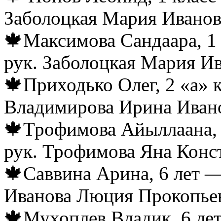
Заболоцкая Мария Ивано
🍁Максимова Сандаара, 1 
рук. Заболоцкая Мария И
🍁Приходько Олег, 2 «а» 
Владимирова Ирина Иван
🍁Трофимова Айыллаана, 
рук. Трофимова Яна Конс
🍁Саввина Арина, 6 лет —
Иванова Люция Прокопьев
🍁Мухоплев Владик, 6 лет