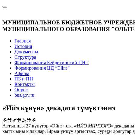
МУНИЦИПАЛЬНОЕ БЮДЖЕТНОЕ УЧРЕЖДЕНИЕ
МУНИЦИПАЛЬНОГО ОБРАЗОВАНИЯ "ОЛЬТЕ
Главная
История
Документы
Структура
Формирования Бейдигинский ЦНТ
Формирования ЦД “Эйгэ”
Афиша
ПБ и ПН
Контакты
Опрос
bus.gov.ru
«Ийэ күнүн» декадата түмүктэннэ
🎉🎊🎉🎊🎉🎊🎉
Алтынньы 27 күнүгэр «Эйгэ» с.к.
«ИЙЭ МИЧЭЭРЭ»
декаданы 
кыттыыны ыллылар. Ырыа-үҥкүү аргыстаах, сурэҕи долгутар ау