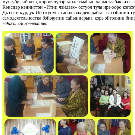
мустубут ийэлэр, көрөөччүлэр ытыс тыаһын харыстаабакка сы
Кэнсиэр кэнниттэн «Итии чэйдээх» остуол тула ирэ-хоро кэпсэ
Дьэ ити курдук Ийэ күнүгэр аналлаах декадабыт тэрээһинин т
самодеятельностка бэйэҕитин сайыннарыҥ, кэрэ эйгэлиин бии
«Эйгэ» с/к коллектива