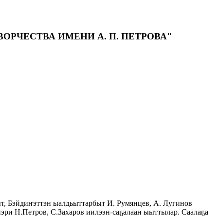
РЧЕСТВА ИМЕНИ А. П. ПЕТРОВА"
ыт, Бэйдиҥэттэн ыалдьыттарбыт И. Румянцев, А. Лугинов
эри Н.Петров, С.Захаров иилээн-саҕалаан ыыттылар. Саалаҕа