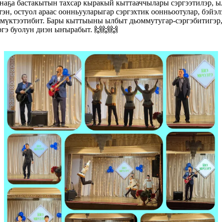
анаҕа бастакытын тахсар кыракый кыттааччылары сэргээтилэр,
тэн, остуол араас оонньууларыгар сэргэхтик оонньоотулар, бэйэ
үмүктээтибит. Бары кыттыыны ылбыт дьоммутугар-сэргэбитигэр,
ргэ буолун диэн ыҥырабыт. 🙌🙌🙌