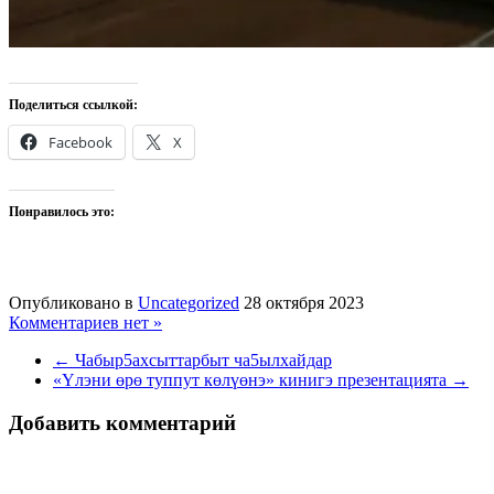
Поделиться ссылкой:
Facebook
X
Понравилось это:
Опубликовано в
Uncategorized
28 октября 2023
Комментариев нет »
← Чабыр5ахсыттарбыт ча5ылхайдар
«Үлэни өрө туппут көлүөнэ» кинигэ презентацията →
Добавить комментарий