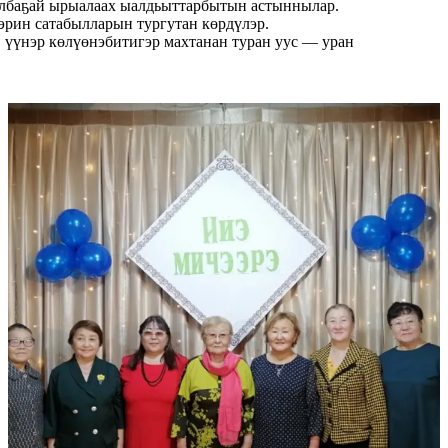
 ылбаҕай ырыалаах ыалдьыттарбытын астыннылар.
лэрин сатабылларын тургутан көрдүлэр.
 үүнэр көлүөнэбитигэр махтанан туран уус — уран