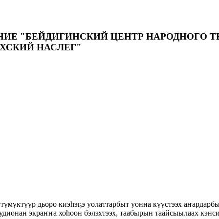
 "БЕЙДИГИНСКИЙ ЦЕНТР НАРОДНОГО ТВО
ХСКИЙ НАСЛЕГ"
түмүктүүр дьоро киэһэҕэ уолаттарбыт уонна күүстээх аҥардарб
дионан экраҥҥа хоһоон бэлэхтээх, таабырын таайсыылаах кэнси