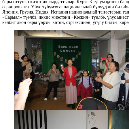
бары өттүнэн киэҥник сырдаттылар. Күрэс 3 түһүмэҕинэн бард
сервировката. Үһүс түһүмэххэ национальнай бүлүүдэни билиһ
Япония, Грузия, Индия, Испания национальнай таҥастарын та
«Сарыал» түөлбэ, иккис миэстэни «Кэскил» түөлбэ, үһүс миэс
кэлбит дьон бары үөрэн- көтөн, сэргэхсийэн, үгүһү билэн- көр