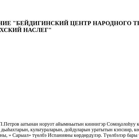
 "БЕЙДИГИНСКИЙ ЦЕНТР НАРОДНОГО ТВО
ХСКИЙ НАСЛЕГ"
П.Петров аатынан норуот айымньытын киинигэр Сомоҕолоһуу күн
н- дьаһахтарын, культураларын, дойдуларын уратытын кэпсиир, 
яны, » Сарыал» түөлбэ Испанияны көрдөрдүлэр. Түөлбэлэр бар