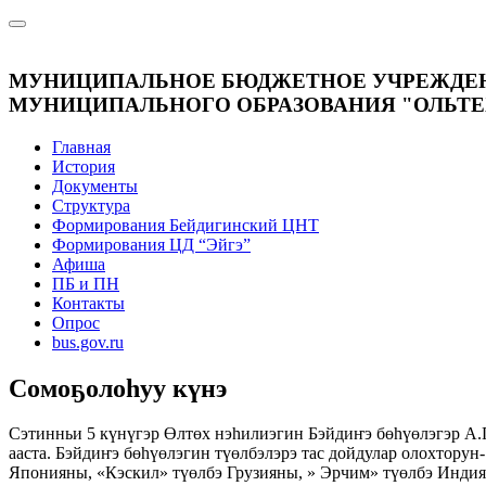
МУНИЦИПАЛЬНОЕ БЮДЖЕТНОЕ УЧРЕЖДЕНИЕ
МУНИЦИПАЛЬНОГО ОБРАЗОВАНИЯ "ОЛЬТЕ
Главная
История
Документы
Структура
Формирования Бейдигинский ЦНТ
Формирования ЦД “Эйгэ”
Афиша
ПБ и ПН
Контакты
Опрос
bus.gov.ru
Сомоҕолоһуу күнэ
Сэтинньи 5 күнүгэр Өлтөх нэһилиэгин Бэйдиҥэ бөһүөлэгэр А.
ааста. Бэйдиҥэ бөһүөлэгин түөлбэлэрэ тас дойдулар олохтору
Японияны, «Кэскил» түөлбэ Грузияны, » Эрчим» түөлбэ Инди