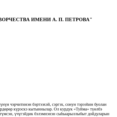
РЧЕСТВА ИМЕНИ А. П. ПЕТРОВА"
үн чэрчитинэн бэртээхэй, сэргэх, сонун тэрээһин буолан
көрдөрөр күрэскэ кытыннылар. Ол курдук «Туйма» түөлбэ
ы түмсэн, үчүгэйдик бэлэмнэнэн сыһыарыллыбыт дойдуларын