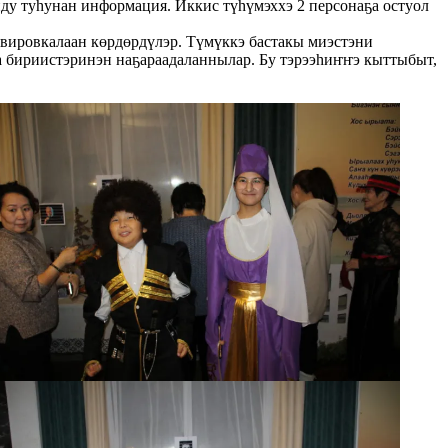
йду туһунан информация. Иккис түһүмэххэ 2 персонаҕа остуол
рвировкалаан көрдөрдүлэр. Түмүккэ бастакы миэстэни
та бириистэринэн наҕараадаланнылар. Бу тэрээһиҥҥэ кыттыбыт,