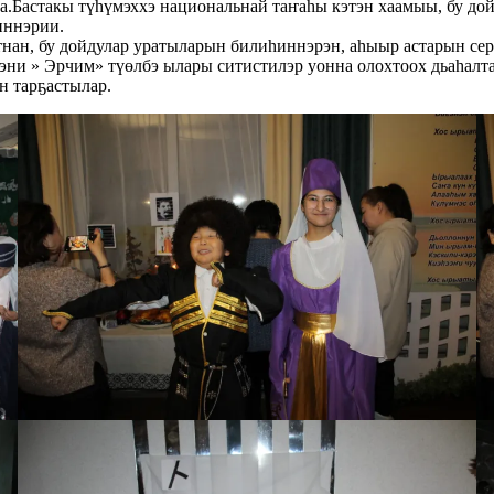
а.Бастакы түһүмэххэ национальнай таҥаһы кэтэн хаамыы, бу до
иннэрии.
ҥнан, бу дойдулар уратыларын билиһиннэрэн, аһыыр астарын се
тэни » Эрчим» түөлбэ ылары ситистилэр уонна олохтоох дьаһал
өн тарҕастылар.