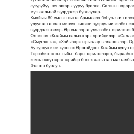
сүгүрүйүү, веноктары ууруу буолла. Салгыы наҕара
музыкальнай эҕэрдэлэр буоллулар.
Кыайыы 80 сылын кытта Арыылаах бөһүөлэгин олохт
улуустан анаан минээн кинини эҕэрдэлии кэлбит сп
эҕэрдэлээтилэр. Өр сылларга үлэлээбит тэрилтэтэ 
Ол кэннэ «Кыайыы вальсыгар» эргийдилэр, «Саллаа
«Смуглянка», «Хайыһар» ырыалар ылланнылар. Оҕо
Бу курдук икки күннээх Өрөгөйдөөх Кыайыы күнүн өр
Тэрээһиҥҥэ кыттыбыт бары тэрилтэлэргэ, бырааһы
көмөлөспүттэргэ тэрийэр бөлөх аатыттан махталбы
Этэҥҥэ буолун.