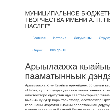
МУНИЦИПАЛЬНОЕ БЮДЖЕТН
ТВОРЧЕСТВА ИМЕНИ А. П. 
НАСЛЕГ"
Главная
История
Документы
Структ
Опрос
bus.gov.ru
Арыылаахха кыайыы
пааматынньык дэнд
Арыылаахха Улуу Кыайыы өрөгөйдөөх 80 сылын көрс
«Өлбөт, сүппэт сүгүрүйүү» саҥа пааматынньык аһы
олохтоохторо оҕотуттан аҕа саастаахтарыгар тиий
Кыайыы күнүгэр бары тэрилтэлэр, олохтоохтор Орт
колоннаны киэргэтэн кыайыы репортаһынан доҕуһу
куттаах хоһоонньут Василий Рожин салайан аҕалла