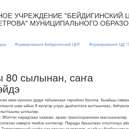
ОЕ УЧРЕЖДЕНИЕ "БЕЙДИГИНСКИЙ 
ПЕТРОВА" МУНИЦИПАЛЬНОГО ОБРАЗ
ура
Формирования Бейдигинский ЦНТ
Формирования ЦД “Э
 80 сылынан, саҥа
эйдэ
өн икки күннээх үрдүк таһымнаах тэрээһин буолла. Кыайыы сквер
ллыыта ыам ыйын 8 күнүгэр улуус дьаһалтата кыттыылаах, бөһүөлэ
э кыттыыны ыллылар.
о Эбэттэн парадтаан хааман, араас транспораннаах массыыналар
оллатан скверга тиийэн кэллилэр. Парады Арыылаах олохтооҕо ай
. Торжественнай чааһа саҕаланан эҕэрдэлэр, кыайыы буойуннарыг