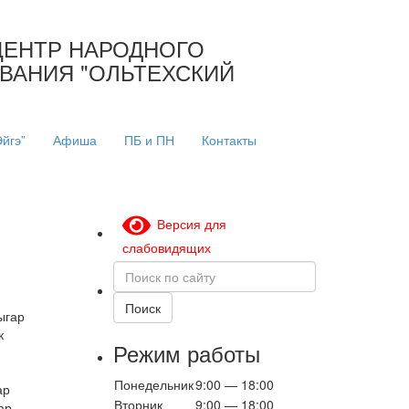
ЦЕНТР НАРОДНОГО
ОВАНИЯ "ОЛЬТЕХСКИЙ
йгэ”
Афиша
ПБ и ПН
Контакты
Версия для
слабовидящих
Поиск
по
сайту
Поиск
ыгар
к
Режим работы
Понедельник
9:00 — 18:00
ар
Вторник
9:00 — 18:00
ар