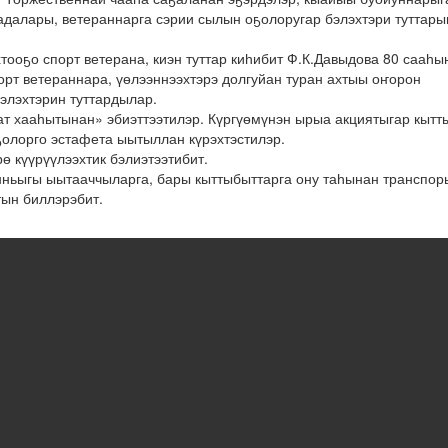
адалары, ветераннарга сэрии сылын оҕолоругар бэлэхтэри туттары
ооҕо спорт ветерана, киэн туттар киһибит Ф.К.Давыдова 80 сааһы
орт ветераннара, үөлээннээхтэрэ долгуйан туран ахтыы оҥорон
бэлэхтэрин туттардылар.
т хааһытынан» эбиэттээтилэр. Күргүөмүнэн ырыа акциятыгар кытт
лорго эстафета ыытыллан күрэхтэстилэр.
ө күүрүүлээхтик бэлиэтээтибит.
нньыгы ыытааччыларга, бары кыттыбыттарга ону таһынан транспо
тын биллэрэбит.